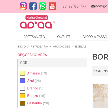
+351 938350622
adaa@a
ARTESANATO
OUTLET
PASSO A PASSO
INÍCIO
/
RETROSARIA
/
APLICAÇÕES
/
BORLAS
BOR
OPÇÕES COMPRA
COR
ORDENA
Amarelo
(13)
Azul
(28)
Branco
(5)
Bronze
(16)
Castanho
(20)