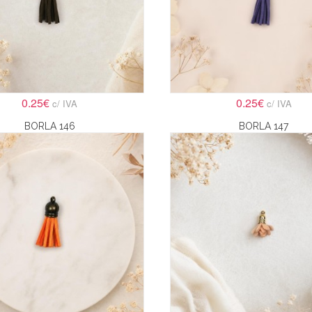
0.25€
0.25€
c/ IVA
c/ IVA
BORLA 146
BORLA 147