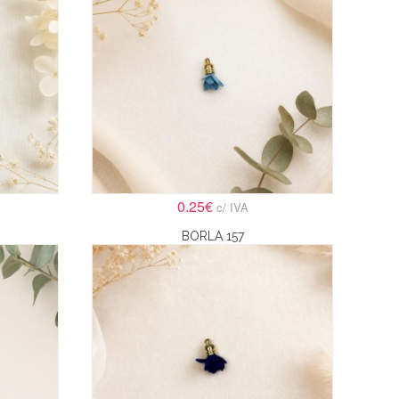
0.25€
c/ IVA
BORLA 157