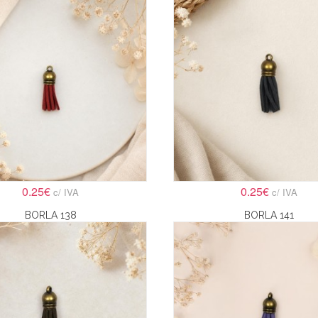
0.25€
0.25€
c/ IVA
c/ IVA
BORLA 138
BORLA 141