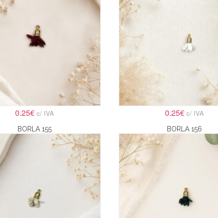
0.25€
0.25€
c/ IVA
c/ IVA
BORLA 155
BORLA 156