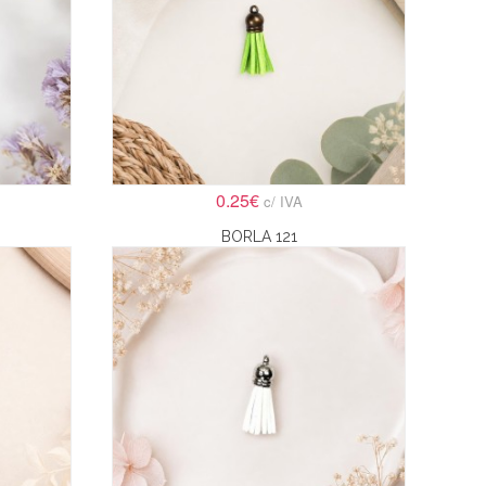
0.25€
c/ IVA
BORLA 121