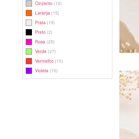
Cinzento
(10)
Laranja
(15)
Prata
(19)
Preto
(2)
Rosa
(25)
Verde
(27)
Vermelho
(15)
Violeta
(15)