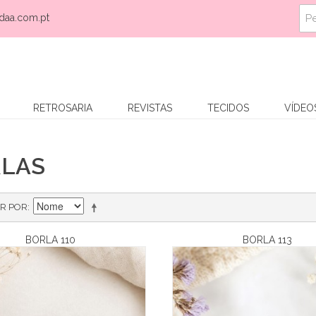
daa.com.pt
RETROSARIA
REVISTAS
TECIDOS
VÍDEO
LAS
R POR
BORLA 110
BORLA 113