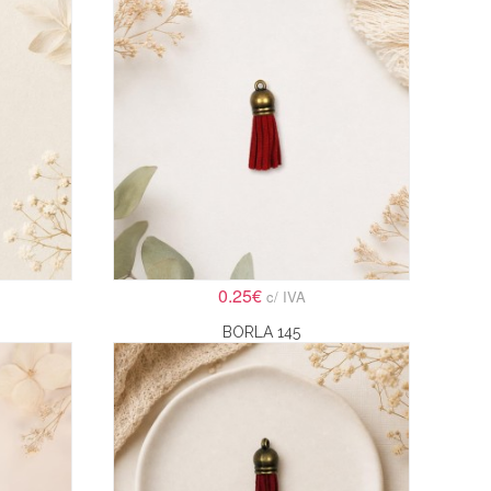
0.25€
c/ IVA
BORLA 145