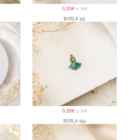
0.25€
c/ IVA
BORLA 151
0.25€
c/ IVA
BORLA 154